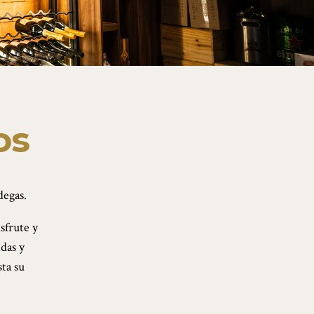
os
degas.
sfrute y
das y
ta su