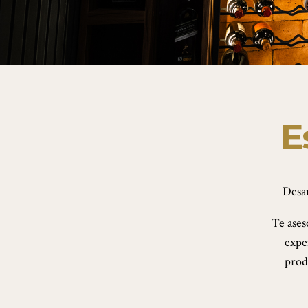
E
Desar
Te ases
expe
prod